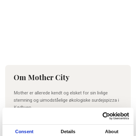
Mother City
Om Mother City
Mother er allerede kendt og elsket for sin livlige
stemning og uimodståelige økologiske surdejspizza i
Kødbyen.
Nu kommer er de til Ny Østergade i city – med en
stor, solbeskinnet terrasse, de bedste italienske og
Læs mere
lokale råvarer og den samme buzzing vibe.
Consent
Details
About