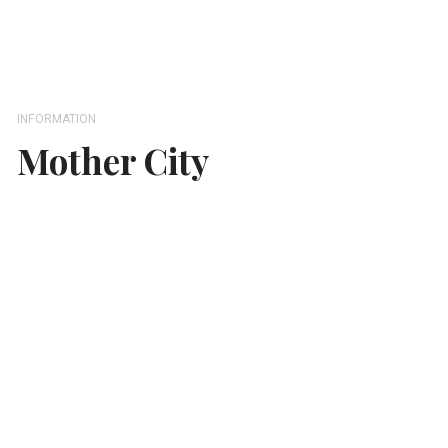
INFORMATION
Mother City
ADRESSE
Ny Østergade 14,
1101 København
KONTAKT
+45 22275998
city@mother.dk