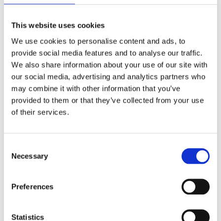
Åbningstider
This website uses cookies
We use cookies to personalise content and ads, to
provide social media features and to analyse our traffic.
Mandag
11.00 - 23.00
We also share information about your use of our site with
Tirsdag
11.00 - 23.00
our social media, advertising and analytics partners who
Onsdag
11.00 - 23.00
may combine it with other information that you’ve
Torsdag
11.00 - 23.00
provided to them or that they’ve collected from your use
Fredag
11.00 - 24.00
of their services.
Lørdag
10.00 - 24.00
Søndag
10.00 - 23.00
Consent
Necessary
Selection
Book bord
Preferences
Se menu
Statistics