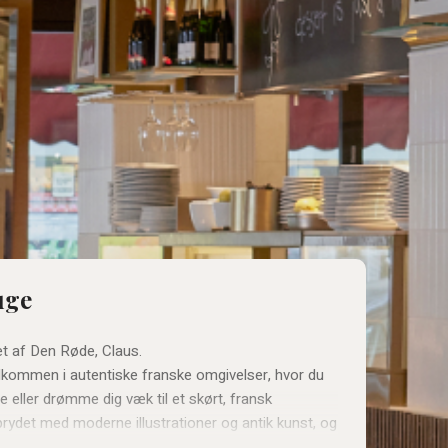
uge
et af Den Røde, Claus.
 velkommen i autentiske franske omgivelser, hvor du
e eller drømme dig væk til et skørt, fransk
 prydet med moderne illustrationer og antik kunst, og
ukort. Her finder du både klassiske franske retter