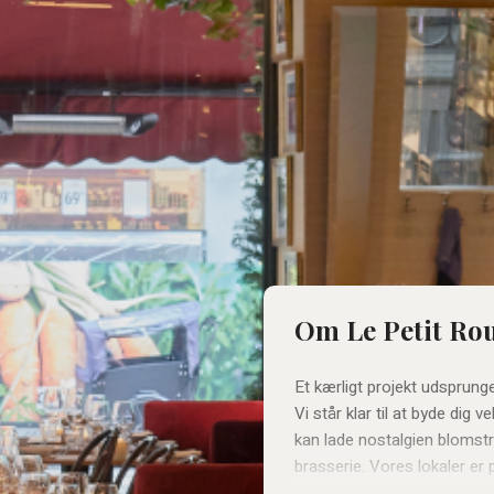
Om Le Petit Ro
Et kærligt projekt udsprung
Vi står klar til at byde dig
kan lade nostalgien blomstr
brasserie. Vores lokaler er
det samme gælder vores men