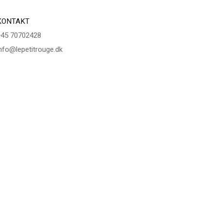
KONTAKT
+45 70702428
nfo@lepetitrouge.dk
ttps://lepetitrouge.dk