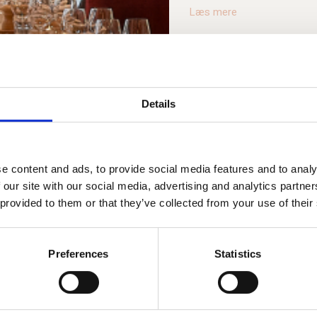
Læs mere
og innovative nyfortolkninger
Vores mission er simpel: V
lækkert og mættende måltid
Åbningstider
vores døre for alle, uanset 
måneden. Vi vil ikke have, at
Vi vil have, at du tænker, “V
Details
Mandag
12:
smule selvhøjtidligt, men vi
Tirsdag
12:
håber, at du vil være det s
Onsdag
12:
e content and ads, to provide social media features and to analy
Torsdag
12:
 our site with our social media, advertising and analytics partn
 provided to them or that they’ve collected from your use of their
Book bord
Preferences
Statistics
Gå t