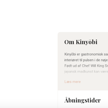
Om Kinyōbi
Kinyōbi er gastronomisk san
interiøret til pulsen i de nøj
Født ud af Chef Will King 
japansk madkunst kan være –
bare en restaurant; det er e
Læs mere
Maden er raffineret, forankr
nysgerrighed. Designet er i
tilsammen skaber de en atm
Åbningstider
Kinyōbi giver gæsterne et 