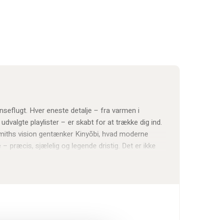
seflugt. Hver eneste detalje – fra varmen i
e udvalgte playlister – er skabt for at trække dig ind.
Smiths vision gentænker Kinyōbi, hvad moderne
 præcis, sjælelig og legende dristig. Det er ikke
n rytme, en samling, en flugt.
et i japansk håndværk og løftet af global
ntimt og glødende, lyden dyb og sjælfuld –
osfære, der føles både elegant og levende.
auditivt kram og tager dig med på en rejse gennem