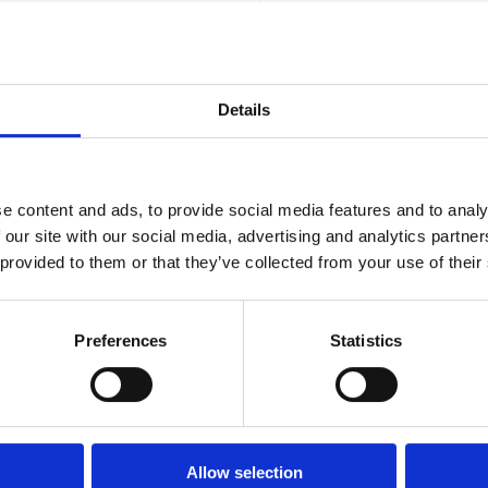
moderne japanske smage.
Mandag
12.
Tirsdag
12.
Onsdag
12.
Details
Torsdag
12.
e content and ads, to provide social media features and to analy
Book bord
 our site with our social media, advertising and analytics partn
 provided to them or that they’ve collected from your use of their
Gå t
Preferences
Statistics
Allow selection